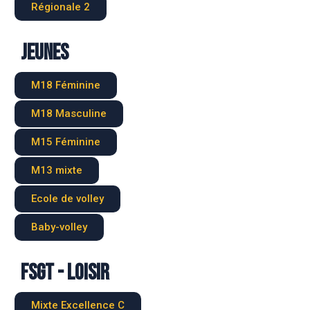
Régionale 2
Jeunes
M18 Féminine
M18 Masculine
M15 Féminine
M13 mixte
Ecole de volley
Baby-volley
FSGT - LOISIR
Mixte Excellence C